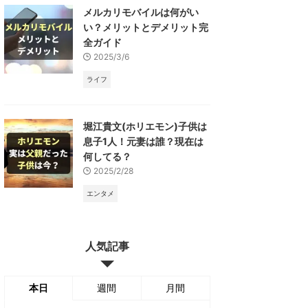
メルカリモバイルは何がい
い？メリットとデメリット完
全ガイド
2025/3/6
ライフ
堀江貴文(ホリエモン)子供は
息子1人！元妻は誰？現在は
何してる？
2025/2/28
エンタメ
人気記事
本日
週間
月間