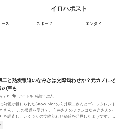
イロハポスト
ュース
スポーツ
エンタメ
康二と熱愛報道のなみきは交際匂わせか？元カノにそ
りの声も
5/1/16
アイドル
,
結婚・恋人
に熱愛が報じられたSnow Manの向井康二さんとゴルフタレント
きさん。 この報道を受けて、向井さんのファンはなみきさんの
周りを調査し、いくつかの交際匂わせ疑惑を発見したようです。 ...
メ