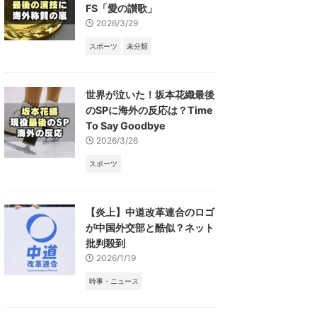
FS「愛の讃歌」
2026/3/29
スポーツ
未分類
世界が泣いた！坂本花織最後
のSPに海外の反応は？Time
To Say Goodbye
2026/3/26
スポーツ
【炎上】中道改革連合のロゴ
が中国外交部と酷似？ネット
批判殺到
2026/1/19
時事・ニュース