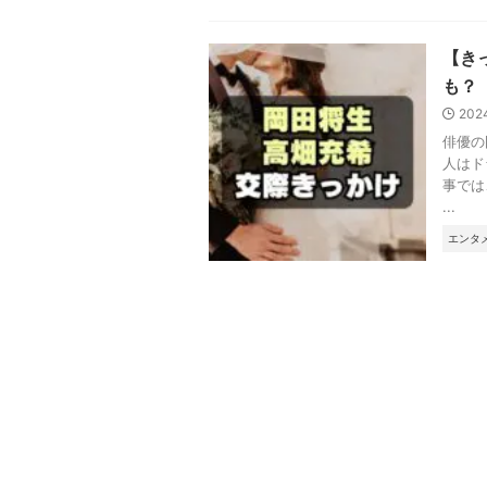
【き
も？
202
俳優の
人はド
事では
...
エンタ