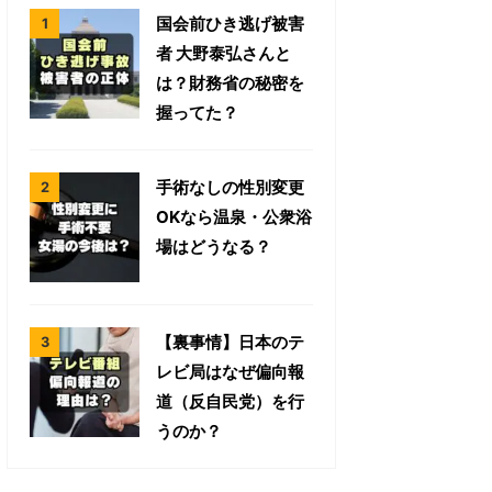
国会前ひき逃げ被害
者 大野泰弘さんと
は？財務省の秘密を
握ってた？
手術なしの性別変更
OKなら温泉・公衆浴
場はどうなる？
【裏事情】日本のテ
レビ局はなぜ偏向報
道（反自民党）を行
うのか？