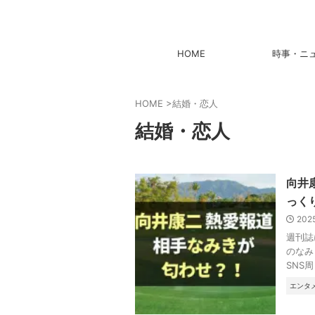
HOME
時事・ニ
HOME
>
結婚・恋人
結婚・恋人
向井
っく
202
週刊誌
のなみ
SNS
エンタ