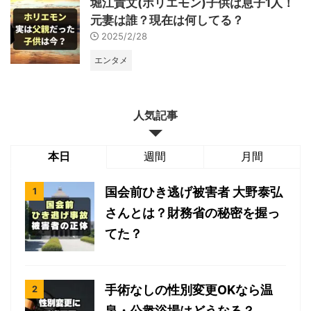
堀江貴文(ホリエモン)子供は息子1人！
元妻は誰？現在は何してる？
2025/2/28
エンタメ
人気記事
本日
週間
月間
国会前ひき逃げ被害者 大野泰弘
さんとは？財務省の秘密を握っ
てた？
手術なしの性別変更OKなら温
泉・公衆浴場はどうなる？