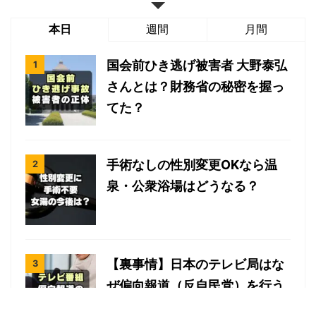
本日
週間
月間
国会前ひき逃げ被害者 大野泰弘
さんとは？財務省の秘密を握っ
てた？
手術なしの性別変更OKなら温
泉・公衆浴場はどうなる？
【裏事情】日本のテレビ局はな
ぜ偏向報道（反自民党）を行う
のか？