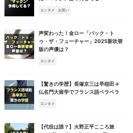
エンタメ
お笑い
声変わった！金ロー「バック・ト
ゥ・ザ・フューチャー」2025新吹替
版の声優は？
エンタメ
【驚きの学歴】長塚京三は早稲田→
仏名門大留学でフランス語ペラペラ
エンタメ
【代役は誰？】火野正平こころ旅