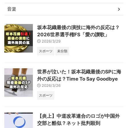
音楽
坂本花織最後の演技に海外の反応は？
2026世界選手権FS「愛の讃歌」
2026/3/29
スポーツ
未分類
世界が泣いた！坂本花織最後のSPに海
外の反応は？Time To Say Goodbye
2026/3/26
スポーツ
【炎上】中道改革連合のロゴが中国外
交部と酷似？ネット批判殺到