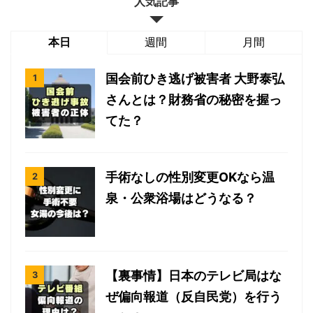
人気記事
本日
週間
月間
国会前ひき逃げ被害者 大野泰弘
さんとは？財務省の秘密を握っ
てた？
手術なしの性別変更OKなら温
泉・公衆浴場はどうなる？
【裏事情】日本のテレビ局はな
ぜ偏向報道（反自民党）を行う